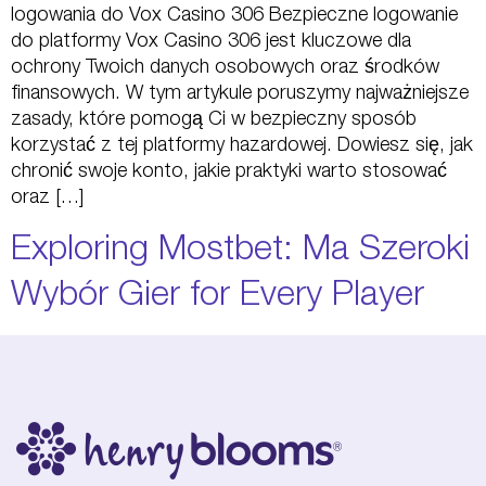
logowania do Vox Casino 306 Bezpieczne logowanie
do platformy Vox Casino 306 jest kluczowe dla
ochrony Twoich danych osobowych oraz środków
finansowych. W tym artykule poruszymy najważniejsze
zasady, które pomogą Ci w bezpieczny sposób
korzystać z tej platformy hazardowej. Dowiesz się, jak
chronić swoje konto, jakie praktyki warto stosować
oraz […]
Exploring Mostbet: Ma Szeroki
Wybór Gier for Every Player