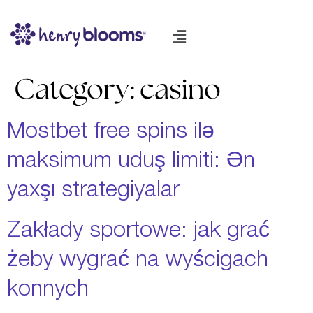
Category:
casino
Mostbet free spins ilə
maksimum uduş limiti: Ən
yaxşı strategiyalar
Zakłady sportowe: jak grać
żeby wygrać na wyścigach
konnych