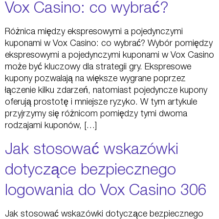
Vox Casino: co wybrać?
Różnica między ekspresowymi a pojedynczymi
kuponami w Vox Casino: co wybrać? Wybór pomiędzy
ekspresowymi a pojedynczymi kuponami w Vox Casino
może być kluczowy dla strategii gry. Ekspresowe
kupony pozwalają na większe wygrane poprzez
łączenie kilku zdarzeń, natomiast pojedyncze kupony
oferują prostotę i mniejsze ryzyko. W tym artykule
przyjrzymy się różnicom pomiędzy tymi dwoma
rodzajami kuponów, […]
Jak stosować wskazówki
dotyczące bezpiecznego
logowania do Vox Casino 306
Jak stosować wskazówki dotyczące bezpiecznego