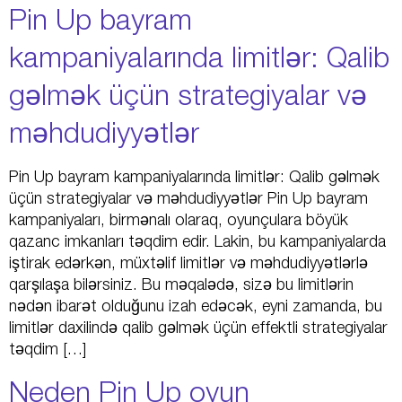
Pin Up bayram
kampaniyalarında limitlər: Qalib
gəlmək üçün strategiyalar və
məhdudiyyətlər
Pin Up bayram kampaniyalarında limitlər: Qalib gəlmək
üçün strategiyalar və məhdudiyyətlər Pin Up bayram
kampaniyaları, birmənalı olaraq, oyunçulara böyük
qazanc imkanları təqdim edir. Lakin, bu kampaniyalarda
iştirak edərkən, müxtəlif limitlər və məhdudiyyətlərlə
qarşılaşa bilərsiniz. Bu məqalədə, sizə bu limitlərin
nədən ibarət olduğunu izah edəcək, eyni zamanda, bu
limitlər daxilində qalib gəlmək üçün effektli strategiyalar
təqdim […]
Neden Pin Up oyun