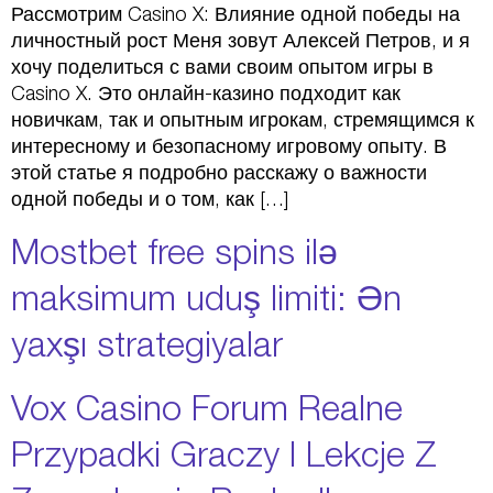
Рассмотрим Casino X: Влияние одной победы на
личностный рост Меня зовут Алексей Петров, и я
хочу поделиться с вами своим опытом игры в
Casino X. Это онлайн-казино подходит как
новичкам, так и опытным игрокам, стремящимся к
интересному и безопасному игровому опыту. В
этой статье я подробно расскажу о важности
одной победы и о том, как […]
Mostbet free spins ilə
maksimum uduş limiti: Ən
yaxşı strategiyalar
Vox Casino Forum Realne
Przypadki Graczy I Lekcje Z