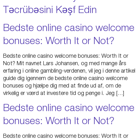
Təcrübəsini Kəşf Edin
Bedste online casino welcome
bonuses: Worth It or Not?
Bedste online casino welcome bonuses: Worth It or
Not? Mit navnet Lars Johansen, og med mange års
erfaring i online gambling-verdenen, vil jeg i denne artikel
guide dig igennem de bedste online casino welcome
bonuses og hjælpe dig med at finde ud af, om de
virkelig er værd at investere tid og penge i. Jeg […]
Bedste online casino welcome
bonuses: Worth It or Not?
Bedste online casino welcome bonuses: Worth It or