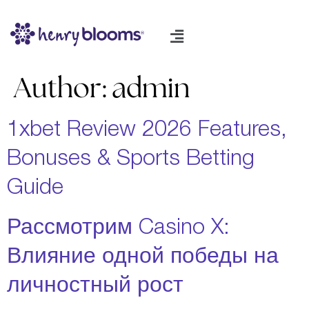
Author:
admin
1xbet Review 2026 Features,
Bonuses & Sports Betting
Guide
Рассмотрим Casino X:
Влияние одной победы на
личностный рост