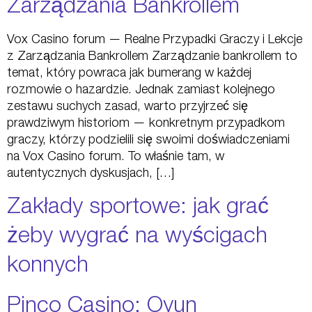
Zarządzania Bankrollem
Vox Casino forum — Realne Przypadki Graczy i Lekcje
z Zarządzania Bankrollem Zarządzanie bankrollem to
temat, który powraca jak bumerang w każdej
rozmowie o hazardzie. Jednak zamiast kolejnego
zestawu suchych zasad, warto przyjrzeć się
prawdziwym historiom — konkretnym przypadkom
graczy, którzy podzielili się swoimi doświadczeniami
na Vox Casino forum. To właśnie tam, w
autentycznych dyskusjach, […]
Zakłady sportowe: jak grać
żeby wygrać na wyścigach
konnych
Pinco Casino: Oyun