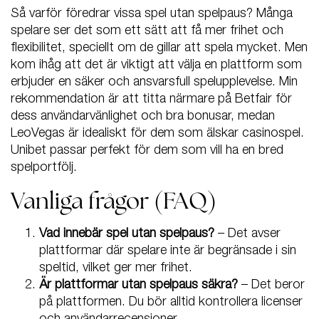
Så varför föredrar vissa spel utan spelpaus? Många
spelare ser det som ett sätt att få mer frihet och
flexibilitet, speciellt om de gillar att spela mycket. Men
kom ihåg att det är viktigt att välja en plattform som
erbjuder en säker och ansvarsfull spelupplevelse. Min
rekommendation är att titta närmare på Betfair för
dess användarvänlighet och bra bonusar, medan
LeoVegas är idealiskt för dem som älskar casinospel.
Unibet passar perfekt för dem som vill ha en bred
spelportfölj.
Vanliga frågor (FAQ)
Vad innebär spel utan spelpaus?
– Det avser
plattformar där spelare inte är begränsade i sin
speltid, vilket ger mer frihet.
Är plattformar utan spelpaus säkra?
– Det beror
på plattformen. Du bör alltid kontrollera licenser