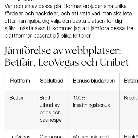
Var och en av dessa plattformar erbjuder sina unika
fördelar och nackdelar, och att veta vad man ska leta
efter kan hjälpa dig välja den bästa platsen för dig
själv. I nästa avsnitt kommer jag att jämföra dessa tre
plattformar baserat på olika kriterier.
Jämförelse av webbplatser:
Betfair, LeoVegas och Unibet
Plattform
Spelutbud
Bonuserbjudanden
Betaln
Betfair
Brett
100%
Kredit
utbud av
insättningsbonus
odds och
casinospel
LeoVegas
Casinospel
50 free spins vid
Banköv