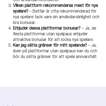
och användarrecensioner.
Vilken plattform rekommenderas mest för nya
spelare?
– Betfair är ofta rekommenderad för
nya spelare tack vare sin användarvänlighet och
bra bonusar.
Erbjuder dessa plattformar bonusar?
– Ja, de
flesta plattformar utan spelpaus erbjuder
attraktiva bonusar för att locka nya spelare.
Kan jag sätta gränser för mitt spelande?
– Ja,
även på plattformar utan spelpaus kan du och
bör du sätta gränser för att spela ansvarsfullt.