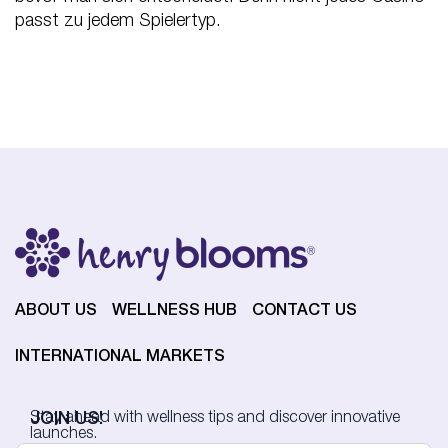
passt zu jedem Spielertyp.
ABOUT US
WELLNESS HUB
CONTACT US
INTERNATIONAL MARKETS
JOIN US!
Stay ahead with wellness tips and discover innovative
launches.