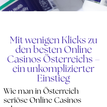
Mit wenigen Klicks zu
den besten Online
Casinos Österreichs –
ein unkomplizierter
Einstieg
Wie man in Österreich
seriöse Online Casinos