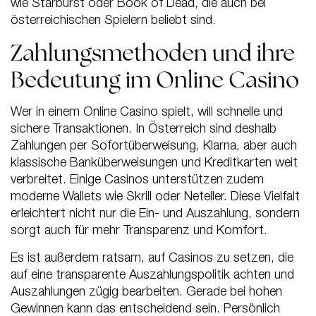
wie Starburst oder Book of Dead, die auch bei
österreichischen Spielern beliebt sind.
Zahlungsmethoden und ihre
Bedeutung im Online Casino
Wer in einem Online Casino spielt, will schnelle und
sichere Transaktionen. In Österreich sind deshalb
Zahlungen per Sofortüberweisung, Klarna, aber auch
klassische Banküberweisungen und Kreditkarten weit
verbreitet. Einige Casinos unterstützen zudem
moderne Wallets wie Skrill oder Neteller. Diese Vielfalt
erleichtert nicht nur die Ein- und Auszahlung, sondern
sorgt auch für mehr Transparenz und Komfort.
Es ist außerdem ratsam, auf Casinos zu setzen, die
auf eine transparente Auszahlungspolitik achten und
Auszahlungen zügig bearbeiten. Gerade bei hohen
Gewinnen kann das entscheidend sein. Persönlich