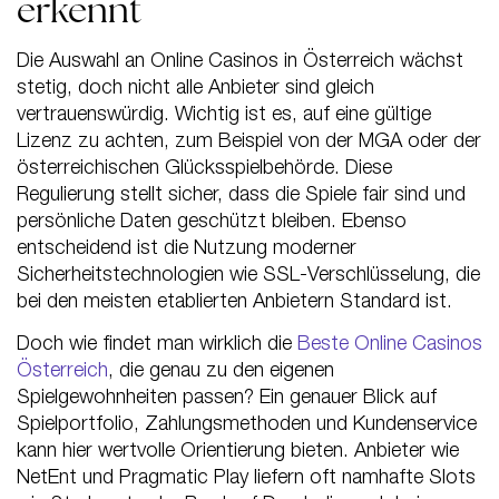
erkennt
Die Auswahl an Online Casinos in Österreich wächst
stetig, doch nicht alle Anbieter sind gleich
vertrauenswürdig. Wichtig ist es, auf eine gültige
Lizenz zu achten, zum Beispiel von der MGA oder der
österreichischen Glücksspielbehörde. Diese
Regulierung stellt sicher, dass die Spiele fair sind und
persönliche Daten geschützt bleiben. Ebenso
entscheidend ist die Nutzung moderner
Sicherheitstechnologien wie SSL-Verschlüsselung, die
bei den meisten etablierten Anbietern Standard ist.
Doch wie findet man wirklich die
Beste Online Casinos
Österreich
, die genau zu den eigenen
Spielgewohnheiten passen? Ein genauer Blick auf
Spielportfolio, Zahlungsmethoden und Kundenservice
kann hier wertvolle Orientierung bieten. Anbieter wie
NetEnt und Pragmatic Play liefern oft namhafte Slots