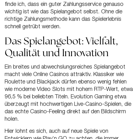
finde ich, dass ein guter Zahlungsservice genauso
wichtig ist wie das Spielangebot selbst. Ohne die
richtige Zahlungsmethode kann das Spielerlebnis
schnell getrübt werden.
Das Spielangebot: Vielfalt,
Qualität und Innovation
Ein breites und abwechslungsreiches Spielangebot
macht viele Online Casinos attraktiv. Klassiker wie
Roulette und Blackjack dürfen ebenso wenig fehlen
wie moderne Video Slots mit hohem RTP-Wert, etwa
96,5 % bei beliebten Titeln. Evolution Gaming etwa
überzeugt mit hochwertigen Live-Casino-Spielen, die
das echte Casino-Feeling direkt auf den Bildschirm
holen.
Hier lohnt es sich, auch auf neue Spiele von
Entwicklern wie Play’n GO zu achten, die immer