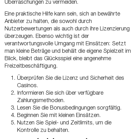
Überraschungen zu vermeiden.
Eine praktische Hilfe kann sein, sich an bewährte
Anbieter zu halten, die sowohl durch
Nutzerbewertungen als auch durch ihre Lizenzierung
überzeugen. Ebenso wichtig ist der
verantwortungsvolle Umgang mit Einsätzen: Setzt
man kleine Beträge und behält die eigene Spielzeit im
Blick, bleibt das Glücksspiel eine angenehme
Freizeitbeschäftigung.
Überprüfen Sie die Lizenz und Sicherheit des
Casinos.
Informieren Sie sich über verfügbare
Zahlungsmethoden.
Lesen Sie die Bonusbedingungen sorgfältig.
Beginnen Sie mit kleinen Einsätzen.
Nutzen Sie Spiel- und Zeitlimits, um die
Kontrolle zu behalten.