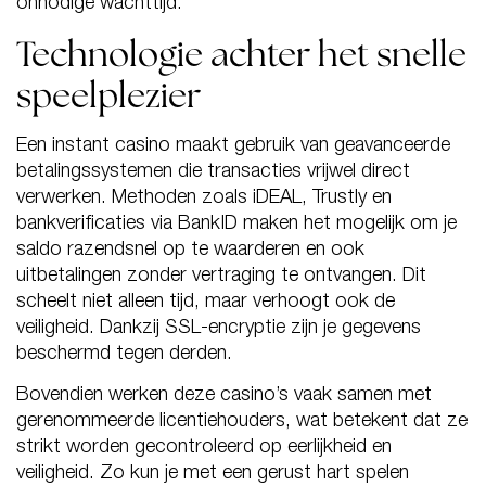
onnodige wachttijd.
Technologie achter het snelle
speelplezier
Een instant casino maakt gebruik van geavanceerde
betalingssystemen die transacties vrijwel direct
verwerken. Methoden zoals iDEAL, Trustly en
bankverificaties via BankID maken het mogelijk om je
saldo razendsnel op te waarderen en ook
uitbetalingen zonder vertraging te ontvangen. Dit
scheelt niet alleen tijd, maar verhoogt ook de
veiligheid. Dankzij SSL-encryptie zijn je gegevens
beschermd tegen derden.
Bovendien werken deze casino’s vaak samen met
gerenommeerde licentiehouders, wat betekent dat ze
strikt worden gecontroleerd op eerlijkheid en
veiligheid. Zo kun je met een gerust hart spelen