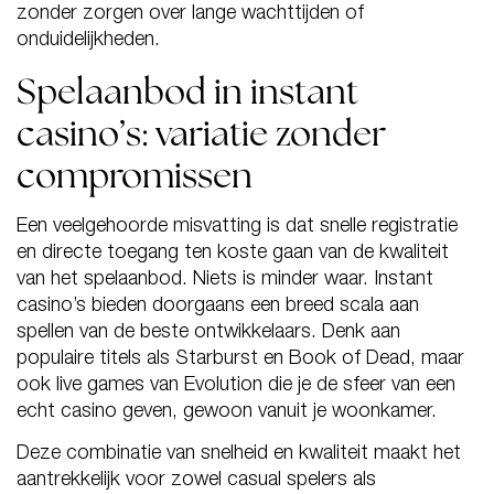
zonder zorgen over lange wachttijden of
onduidelijkheden.
Spelaanbod in instant
casino’s: variatie zonder
compromissen
Een veelgehoorde misvatting is dat snelle registratie
en directe toegang ten koste gaan van de kwaliteit
van het spelaanbod. Niets is minder waar. Instant
casino’s bieden doorgaans een breed scala aan
spellen van de beste ontwikkelaars. Denk aan
populaire titels als Starburst en Book of Dead, maar
ook live games van Evolution die je de sfeer van een
echt casino geven, gewoon vanuit je woonkamer.
Deze combinatie van snelheid en kwaliteit maakt het
aantrekkelijk voor zowel casual spelers als