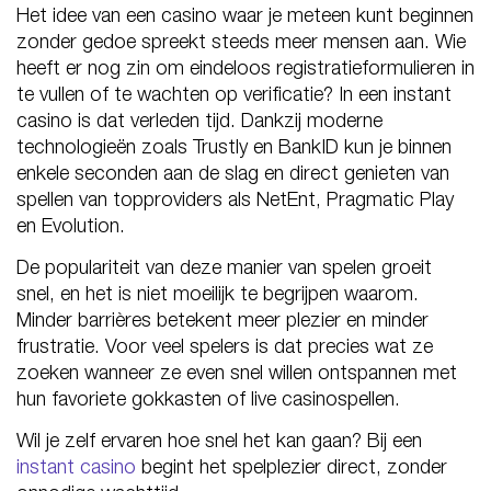
Het idee van een casino waar je meteen kunt beginnen
zonder gedoe spreekt steeds meer mensen aan. Wie
heeft er nog zin om eindeloos registratieformulieren in
te vullen of te wachten op verificatie? In een instant
casino is dat verleden tijd. Dankzij moderne
technologieën zoals Trustly en BankID kun je binnen
enkele seconden aan de slag en direct genieten van
spellen van topproviders als NetEnt, Pragmatic Play
en Evolution.
De populariteit van deze manier van spelen groeit
snel, en het is niet moeilijk te begrijpen waarom.
Minder barrières betekent meer plezier en minder
frustratie. Voor veel spelers is dat precies wat ze
zoeken wanneer ze even snel willen ontspannen met
hun favoriete gokkasten of live casinospellen.
Wil je zelf ervaren hoe snel het kan gaan? Bij een
instant casino
begint het spelplezier direct, zonder