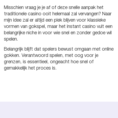
Misschien vraag je je af of deze snelle aanpak het
traditionele casino ooit helemaal zal vervangen? Naar
mijn idee zal er altijd een plek blijven voor klassieke
vormen van gokspel, maar het instant casino vult een
belangrijke niche in voor wie snel en zonder gedoe wil
spelen.
Belangrijk blijft dat spelers bewust omgaan met online
gokken. Verantwoord spelen, met oog voor je
grenzen, is essentieel, ongeacht hoe snel of
gemakkelijk het proces is.