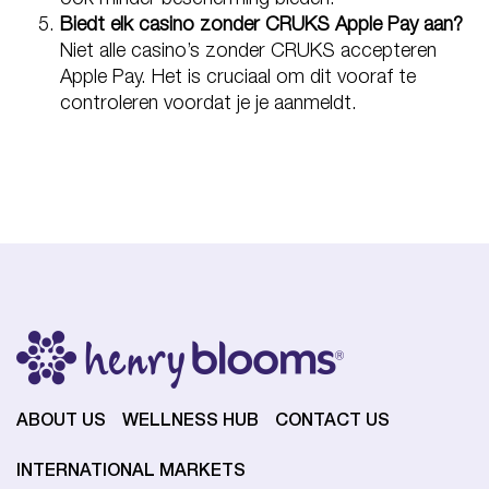
ook minder bescherming bieden.
Biedt elk casino zonder CRUKS Apple Pay aan?
Niet alle casino’s zonder CRUKS accepteren
Apple Pay. Het is cruciaal om dit vooraf te
controleren voordat je je aanmeldt.
ABOUT US
WELLNESS HUB
CONTACT US
INTERNATIONAL MARKETS