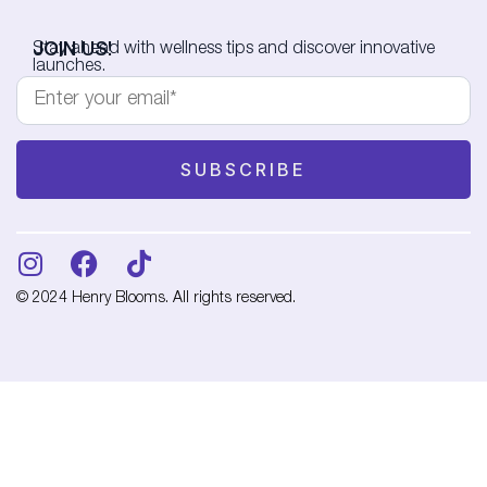
JOIN US!
Stay ahead with wellness tips and discover innovative
launches.
© 2024 Henry Blooms. All rights reserved.