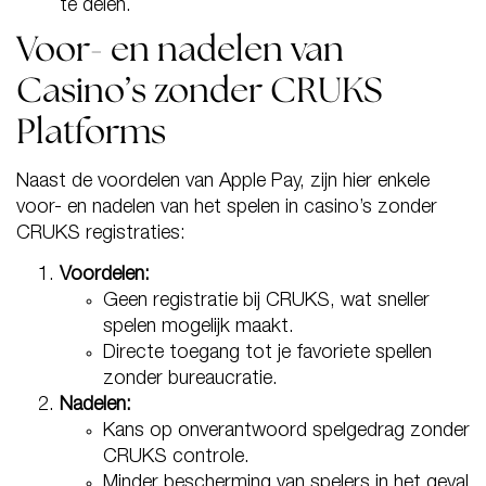
te delen.
Voor- en nadelen van
Casino’s zonder CRUKS
Platforms
Naast de voordelen van Apple Pay, zijn hier enkele
voor- en nadelen van het spelen in casino’s zonder
CRUKS registraties:
Voordelen:
Geen registratie bij CRUKS, wat sneller
spelen mogelijk maakt.
Directe toegang tot je favoriete spellen
zonder bureaucratie.
Nadelen:
Kans op onverantwoord spelgedrag zonder
CRUKS controle.
Minder bescherming van spelers in het geval