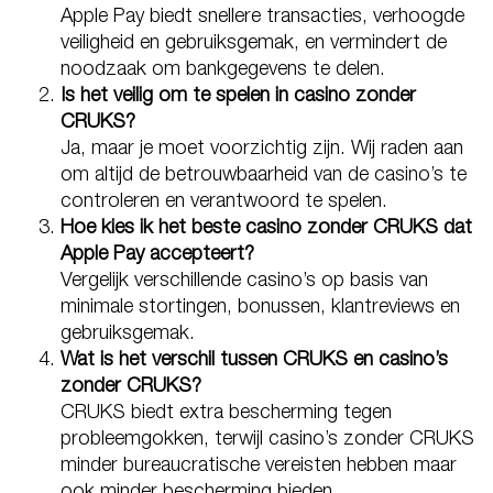
Apple Pay biedt snellere transacties, verhoogde
veiligheid en gebruiksgemak, en vermindert de
noodzaak om bankgegevens te delen.
Is het veilig om te spelen in casino zonder
CRUKS?
Ja, maar je moet voorzichtig zijn. Wij raden aan
om altijd de betrouwbaarheid van de casino’s te
controleren en verantwoord te spelen.
Hoe kies ik het beste casino zonder CRUKS dat
Apple Pay accepteert?
Vergelijk verschillende casino’s op basis van
minimale stortingen, bonussen, klantreviews en
gebruiksgemak.
Wat is het verschil tussen CRUKS en casino’s
zonder CRUKS?
CRUKS biedt extra bescherming tegen
probleemgokken, terwijl casino’s zonder CRUKS
minder bureaucratische vereisten hebben maar