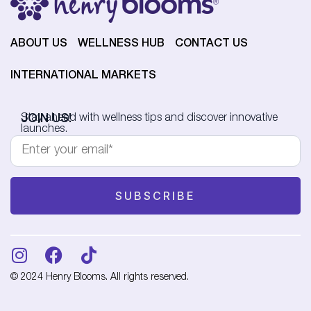
ABOUT US
WELLNESS HUB
CONTACT US
INTERNATIONAL MARKETS
JOIN US!
Stay ahead with wellness tips and discover innovative
launches.
© 2024 Henry Blooms. All rights reserved.