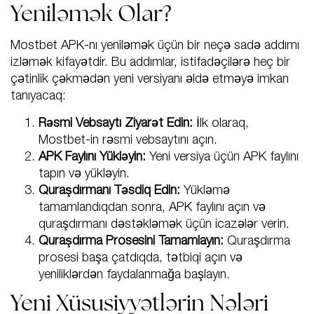
Yeniləmək Olar?
Mostbet APK-nı yeniləmək üçün bir neçə sadə addımı
izləmək kifayətdir. Bu addımlar, istifadəçilərə heç bir
çətinlik çəkmədən yeni versiyanı əldə etməyə imkan
tanıyacaq:
Rəsmi Vebsaytı Ziyarət Edin:
İlk olaraq,
Mostbet-in rəsmi vebsaytını açın.
APK Faylını Yükləyin:
Yeni versiya üçün APK faylını
tapın və yükləyin.
Quraşdırmanı Təsdiq Edin:
Yükləmə
tamamlandıqdan sonra, APK faylını açın və
quraşdırmanı dəstəkləmək üçün icazələr verin.
Quraşdırma Prosesini Tamamlayın:
Quraşdırma
prosesi başa çatdıqda, tətbiqi açın və
yeniliklərdən faydalanmağa başlayın.
Yeni Xüsusiyyətlərin Nələri