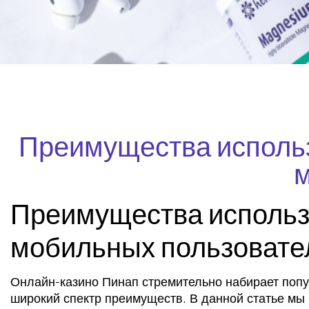
Преимущества исполь
м
Преимущества использ
мобильных пользовате
Онлайн-казино Пинап стремительно набирает поп
широкий спектр преимуществ. В данной статье мы 