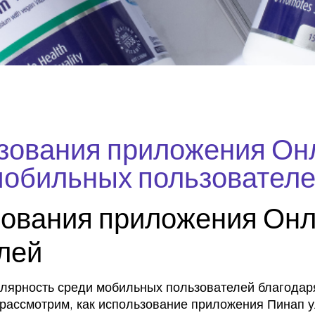
зования приложения Онл
обильных пользовател
ования приложения Онл
лей
улярность среди мобильных пользователей благодар
рассмотрим, как использование приложения Пинап у