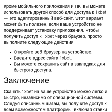
Кроме мобильного приложения и ПК, вы можете
использовать другой способ для доступа к 1xbet
— это адаптированный веб-сайт. Этот вариант
может быть полезен, если ваше устройство не
поддерживает установку приложения. Чтобы
получить доступ к 1xbet через браузер, просто
выполните следующие действия:
Откройте веб-браузер на устройстве.
Введите адрес сайта 1xbet.
Вы можете сохранить сайт в закладках для
быстрого доступа.
Заключение
Скачать 1xbet на ваше устройство можно легко и
быстро, независимо от операционной системы.
Следуя описанным шагам, вы получите доступ к
всем возможностям платформы, включая ставки