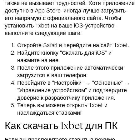
также не вызывает трудностей. Хотя приложение
доступно в App Store, иногда лучше загрузить
его напрямую с официального сайта. Чтобы
установить 1xbet на ваше iOS-устройство,
выполните следующие шаги:
Откройте Safari и перейдите на сайт 1xbet.
Найдите кнопку “Скачать для iOS” и
нажмите на нее.
После этого приложение автоматически
загрузится в ваш телефон.
Перейдите в “Настройки” → “Основные” →
“Управление устройством” и подтвердите
доверие к разработчику приложения.
Теперь вы можете открыть 1xbet и
наслаждаться ставками!
Как скачать 1xbet для ПК