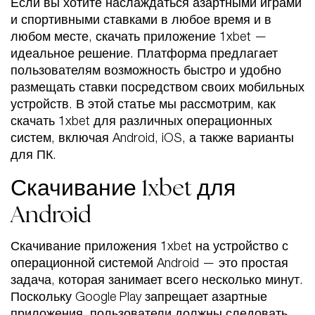
Если вы хотите наслаждаться азартными играми
и спортивными ставками в любое время и в
любом месте, скачать приложение 1xbet —
идеальное решение. Платформа предлагает
пользователям возможность быстро и удобно
размещать ставки посредством своих мобильных
устройств. В этой статье мы рассмотрим, как
скачать 1xbet для различных операционных
систем, включая Android, iOS, а также варианты
для ПК.
Скачивание 1xbet для
Android
Скачивание приложения 1xbet на устройство с
операционной системой Android — это простая
задача, которая занимает всего несколько минут.
Поскольку Google Play запрещает азартные