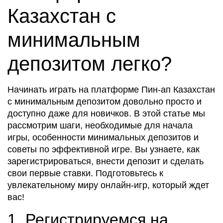
Казахстан с
минимальным
депозитом легко?
Начинать играть на платформе Пин-ап Казахстан
с минимальным депозитом довольно просто и
доступно даже для новичков. В этой статье мы
рассмотрим шаги, необходимые для начала
игры, особенности минимальных депозитов и
советы по эффективной игре. Вы узнаете, как
зарегистрироваться, внести депозит и сделать
свои первые ставки. Подготовьтесь к
увлекательному миру онлайн-игр, который ждет
вас!
1. Регистрируемся на