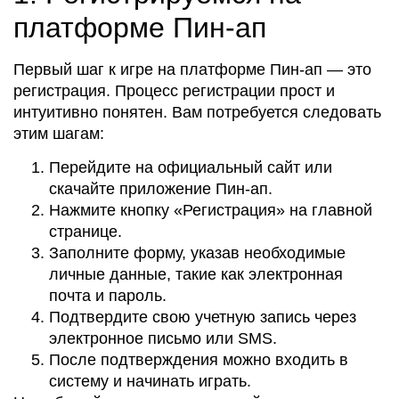
платформе Пин-ап
Первый шаг к игре на платформе Пин-ап — это
регистрация. Процесс регистрации прост и
интуитивно понятен. Вам потребуется следовать
этим шагам:
Перейдите на официальный сайт или
скачайте приложение Пин-ап.
Нажмите кнопку «Регистрация» на главной
странице.
Заполните форму, указав необходимые
личные данные, такие как электронная
почта и пароль.
Подтвердите свою учетную запись через
электронное письмо или SMS.
После подтверждения можно входить в
систему и начинать играть.