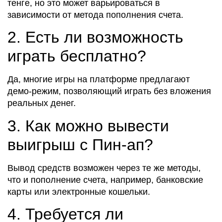
тенге, но это может варьироваться в
зависимости от метода пополнения счета.
2. Есть ли возможность
играть бесплатно?
Да, многие игры на платформе предлагают
демо-режим, позволяющий играть без вложения
реальных денег.
3. Как можно вывести
выигрыш с Пин-ап?
Вывод средств возможен через те же методы,
что и пополнение счета, например, банковские
карты или электронные кошельки.
4. Требуется ли