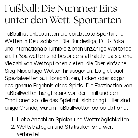
Fußball: Die Nummer Eins
unter den Wett-Sportarten
Fußball ist unbestritten die beliebteste Sportart für
Wetten in Deutschland. Die Bundesliga, DFB-Pokal
und internationale Turniere ziehen unzählige Wettende
an. Fußbalwetten sind besonders attraktiv, da sie eine
Vielzahl von Wettoptionen bieten, die über einfache
Sieg-Niederlage-Wetten hinausgehen. Es gibt auch
Spezialwetten auf Torschützen, Ecken oder sogar
das genaue Ergebnis eines Spiels. Die Faszination von
Fußballwetten hängt stark von der Thrill und den
Emotionen ab, die das Spiel mit sich bringt. Hier sind
einige Gründe, warum Fußballwetten so beliebt sind:
Hohe Anzahl an Spielen und Wettmöglichkeiten
Wettstrategien und Statistiken sind weit
verbreitet