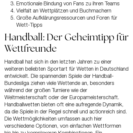
Emotionale Bindung von Fans zu ihren Teams
Vielfalt an Wettplätzen und Buchmachern
Große Aufklärungsressourcen und Foren für
Wett-Tipps
Handball: Der Geheimtipp für
Wettfreunde
Handball hat sich in den letzten Jahren zu einer
weiteren beliebten Sportart für Wetten in Deutschland
entwickelt. Die spannenden Spiele der Handball-
Bundesliga ziehen viele Wettende an, besonders
während der großen Turniere wie der
Weltmeisterschaft oder der Europameisterschaft.
Handballwetten bieten oft eine aufregende Dynamik,
da die Spiele in der Regel schnell und actionreich sind.
Die Wettmöglichkeiten umfassen auch hier
verschiedene Optionen, von einfachen Wettformen