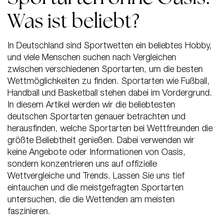
Was ist beliebt?
In Deutschland sind Sportwetten ein beliebtes Hobby,
und viele Menschen suchen nach Vergleichen
zwischen verschiedenen Sportarten, um die besten
Wettmöglichkeiten zu finden. Sportarten wie Fußball,
Handball und Basketball stehen dabei im Vordergrund.
In diesem Artikel werden wir die beliebtesten
deutschen Sportarten genauer betrachten und
herausfinden, welche Sportarten bei Wettfreunden die
größte Beliebtheit genießen. Dabei verwenden wir
keine Angebote oder Informationen von Oasis,
sondern konzentrieren uns auf offizielle
Wettvergleiche und Trends. Lassen Sie uns tief
eintauchen und die meistgefragten Sportarten
untersuchen, die die Wettenden am meisten
faszinieren.