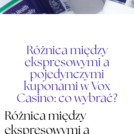
Różnica między
ekspresowymi a
pojedynczymi
kuponami w Vox
Casino: co wybrać?
Różnica między
ekspresowymi a