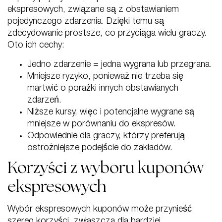
ekspresowych, związane są z obstawianiem
pojedynczego zdarzenia. Dzięki temu są
zdecydowanie prostsze, co przyciąga wielu graczy.
Oto ich cechy:
Jedno zdarzenie = jedna wygrana lub przegrana.
Mniejsze ryzyko, ponieważ nie trzeba się
martwić o porażki innych obstawianych
zdarzeń.
Niższe kursy, więc i potencjalne wygrane są
mniejsze w porównaniu do ekspresów.
Odpowiednie dla graczy, którzy preferują
ostrożniejsze podejście do zakładów.
Korzyści z wyboru kuponów
ekspresowych
Wybór ekspresowych kuponów może przynieść
szereg korzyści, zwłaszcza dla bardziej