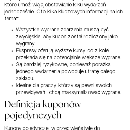
które umożliwiają obstawianie kilku wydarzeń
jednocześnie. Oto kilka kluczowych informacji na ich
temat:
Wszystkie wybrane zdarzenia muszą być
zwycięskie, aby kupon został rozliczony jako
wygrany.
Ekspresy oferują wyższe kursy, co z kolei
przekłada się na potencjalnie większe wygrane.
Są bardziej ryzykowne, ponieważ porażka
jednego wydarzenia powoduje utratę całego
zakładu.
Idealne dla graczy, którzy są pewni swoich
przewidywań i chcą maksymalizować wygrane.
Definicja kuponów
pojedynczych
Kupony pojedyncze, w przeciwieństwie do