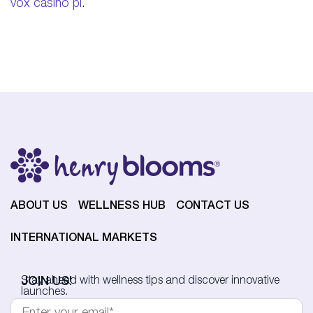
vox casino pl
.
ABOUT US
WELLNESS HUB
CONTACT US
INTERNATIONAL MARKETS
JOIN US!
Stay ahead with wellness tips and discover innovative
launches.