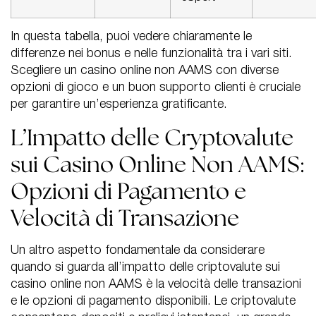
In questa tabella, puoi vedere chiaramente le
differenze nei bonus e nelle funzionalità tra i vari siti.
Scegliere un casino online non AAMS con diverse
opzioni di gioco e un buon supporto clienti è cruciale
per garantire un’esperienza gratificante.
L’Impatto delle Cryptovalute
sui Casino Online Non AAMS:
Opzioni di Pagamento e
Velocità di Transazione
Un altro aspetto fondamentale da considerare
quando si guarda all’impatto delle criptovalute sui
casino online non AAMS è la velocità delle transazioni
e le opzioni di pagamento disponibili. Le criptovalute