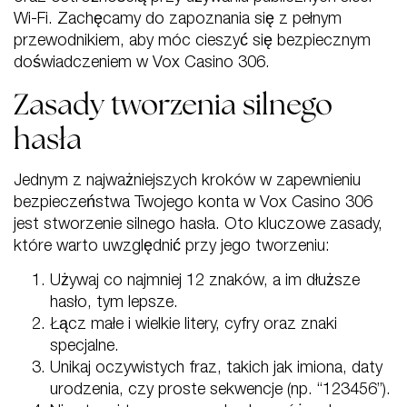
Wi-Fi. Zachęcamy do zapoznania się z pełnym
przewodnikiem, aby móc cieszyć się bezpiecznym
doświadczeniem w Vox Casino 306.
Zasady tworzenia silnego
hasła
Jednym z najważniejszych kroków w zapewnieniu
bezpieczeństwa Twojego konta w Vox Casino 306
jest stworzenie silnego hasła. Oto kluczowe zasady,
które warto uwzględnić przy jego tworzeniu:
Używaj co najmniej 12 znaków, a im dłuższe
hasło, tym lepsze.
Łącz małe i wielkie litery, cyfry oraz znaki
specjalne.
Unikaj oczywistych fraz, takich jak imiona, daty
urodzenia, czy proste sekwencje (np. “123456”).