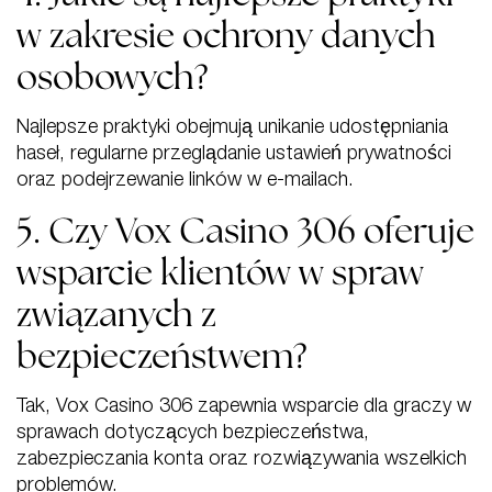
w zakresie ochrony danych
osobowych?
Najlepsze praktyki obejmują unikanie udostępniania
haseł, regularne przeglądanie ustawień prywatności
oraz podejrzewanie linków w e-mailach.
5. Czy Vox Casino 306 oferuje
wsparcie klientów w spraw
związanych z
bezpieczeństwem?
Tak, Vox Casino 306 zapewnia wsparcie dla graczy w
sprawach dotyczących bezpieczeństwa,
zabezpieczania konta oraz rozwiązywania wszelkich
problemów.