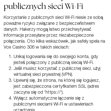
publicznych sieci Wi-Fi
Korzystanie z publicznych sieci Wi-Fi niesie ze sobą
poważne ryzyko związane z bezpieczeństwem
danych. Hakerzy mogą łatwo przechwytywać
informacje przesyłane przez niezabezpieczone
połączenia. Oto kilka wskazówek, jak safely spela na
Vox Casino 306 w takich sieciach:
Unikaj logowania się do swojego konta, gdy
jesteś połączony z publiczną siecią Wi-Fi.
Jeśli musisz korzystać z publicznej sieci, użyj
wirtualnej sieci prywatnej (VPN).
Upewnij się, że strona, na której się logujesz,
jest zabezpieczona certyfikatem SSL (adres
zaczyna się od “https://”).
Wyłącz automatyczne łączenie się z
publicznymi sieciami Wi-Fi w ustawieniach
urządzenia.