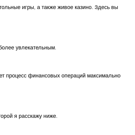
тольные игры, а также живое казино. Здесь вы
 более увлекательным.
лает процесс финансовых операций максимально
орой я расскажу ниже.