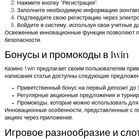
Нажмите кнопку “Регистрация”.
Заполните необходимую информацию (контактн
Подтвердите свою регистрацию через электр
Войдите в систему, используя свои учетные д
Освеженные инновационные функции позволяют по
безопасности.
Бонусы и промокоды в 1win
Казино 1win предлагает своим пользователям прив
написания статьи доступны следующие предложен
Приветственный бонус на первый депозит до 
Регулярные акционные предложения и турнир
Промокоды, которые можно использовать для
Инновационные особенности, представленные с по
акциях через приложение.
Игровое разнообразие и сло