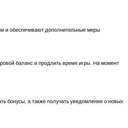
ли и обеспечивают дополнительные меры
гровой баланс и продлить время игры. На момент
ть бонусы, а также получать уведомления о новых