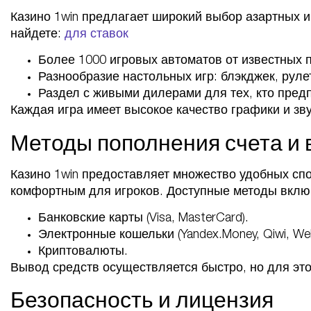
Казино 1win предлагает широкий выбор азартных и
найдете:
для ставок
Более 1000 игровых автоматов от известных 
Разнообразие настольных игр: блэкджек, рулет
Раздел с живыми дилерами для тех, кто пред
Каждая игра имеет высокое качество графики и зв
Методы пополнения счета и 
Казино 1win предоставляет множество удобных сп
комфортным для игроков. Доступные методы вклю
Банковские карты (Visa, MasterCard).
Электронные кошельки (Yandex.Money, Qiwi, We
Криптовалюты.
Вывод средств осуществляется быстро, но для это
Безопасность и лицензия