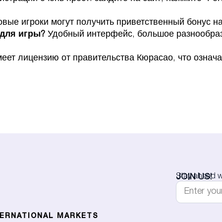
вые игроки могут получить приветственный бонус на
 для игры?
Удобный интерфейс, большое разнообраз
меет лицензию от правительства Кюрасао, что означа
JOIN US!
Stay ahead wi
TERNATIONAL MARKETS