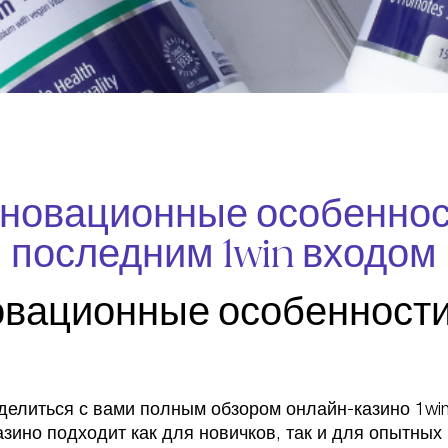
Инновационные особеннос
последним 1win входом
новационные особенности
оделиться с вами полным обзором онлайн-казино 1wi
зино подходит как для новичков, так и для опытных