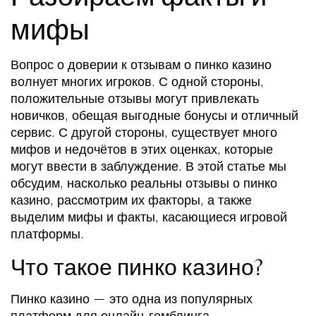
мифы
Вопрос о доверии к отзывам о пинко казино
волнует многих игроков. С одной стороны,
положительные отзывы могут привлекать
новичков, обещая выгодные бонусы и отличный
сервис. С другой стороны, существует много
мифов и недочётов в этих оценках, которые
могут ввести в заблуждение. В этой статье мы
обсудим, насколько реальны отзывы о пинко
казино, рассмотрим их факторы, а также
выделим мифы и факты, касающиеся игровой
платформы.
Что такое пинко казино?
Пинко казино — это одна из популярных