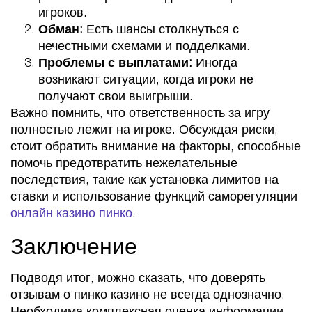
игроков.
Обман:
Есть шансы столкнуться с
нечестными схемами и подделками.
Проблемы с выплатами:
Иногда
возникают ситуации, когда игроки не
получают свои выигрыши.
Важно помнить, что ответственность за игру
полностью лежит на игроке. Обсуждая риски,
стоит обратить внимание на факторы, способные
помочь предотвратить нежелательные
последствия, такие как установка лимитов на
ставки и использование функций саморегуляции
онлайн казино пинко
.
Заключение
Подводя итог, можно сказать, что доверять
отзывам о пинко казино не всегда однозначно.