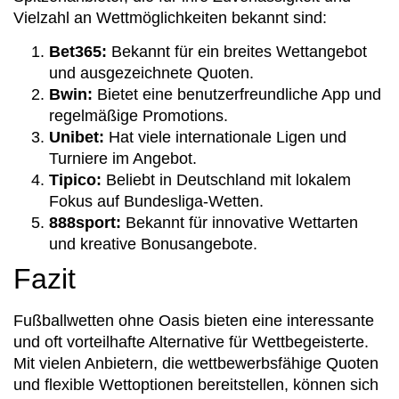
Vielzahl an Wettmöglichkeiten bekannt sind:
Bet365:
Bekannt für ein breites Wettangebot
und ausgezeichnete Quoten.
Bwin:
Bietet eine benutzerfreundliche App und
regelmäßige Promotions.
Unibet:
Hat viele internationale Ligen und
Turniere im Angebot.
Tipico:
Beliebt in Deutschland mit lokalem
Fokus auf Bundesliga-Wetten.
888sport:
Bekannt für innovative Wettarten
und kreative Bonusangebote.
Fazit
Fußballwetten ohne Oasis bieten eine interessante
und oft vorteilhafte Alternative für Wettbegeisterte.
Mit vielen Anbietern, die wettbewerbsfähige Quoten
und flexible Wettoptionen bereitstellen, können sich