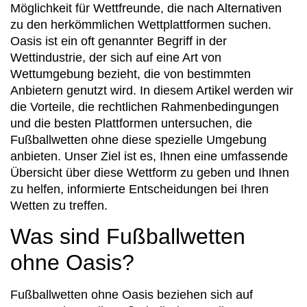
Möglichkeit für Wettfreunde, die nach Alternativen
zu den herkömmlichen Wettplattformen suchen.
Oasis ist ein oft genannter Begriff in der
Wettindustrie, der sich auf eine Art von
Wettumgebung bezieht, die von bestimmten
Anbietern genutzt wird. In diesem Artikel werden wir
die Vorteile, die rechtlichen Rahmenbedingungen
und die besten Plattformen untersuchen, die
Fußballwetten ohne diese spezielle Umgebung
anbieten. Unser Ziel ist es, Ihnen eine umfassende
Übersicht über diese Wettform zu geben und Ihnen
zu helfen, informierte Entscheidungen bei Ihren
Wetten zu treffen.
Was sind Fußballwetten
ohne Oasis?
Fußballwetten ohne Oasis beziehen sich auf